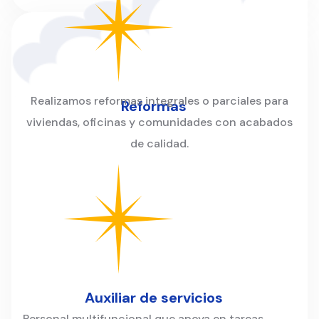
Realizamos reformas integrales o parciales para
Reformas
viviendas, oficinas y comunidades con acabados
de calidad.
Auxiliar de servicios
Personal multifuncional que apoya en tareas