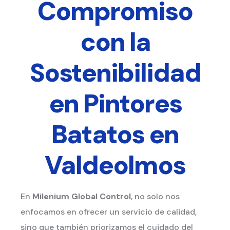
Compromiso
con la
Sostenibilidad
en Pintores
Batatos en
Valdeolmos
En
Milenium Global Control
, no solo nos
enfocamos en ofrecer un servicio de calidad,
sino que también priorizamos el cuidado del