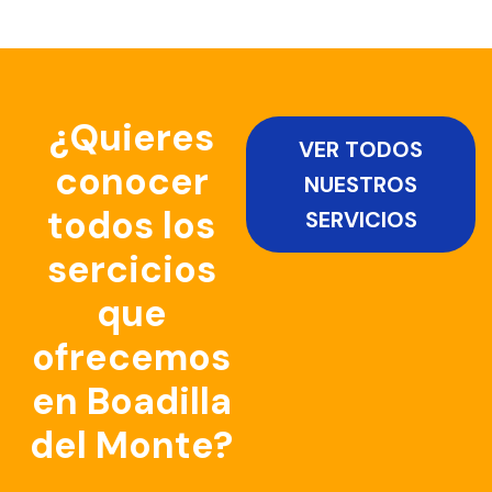
¿Quieres
VER TODOS
conocer
NUESTROS
todos los
SERVICIOS
sercicios
que
ofrecemos
en Boadilla
del Monte?