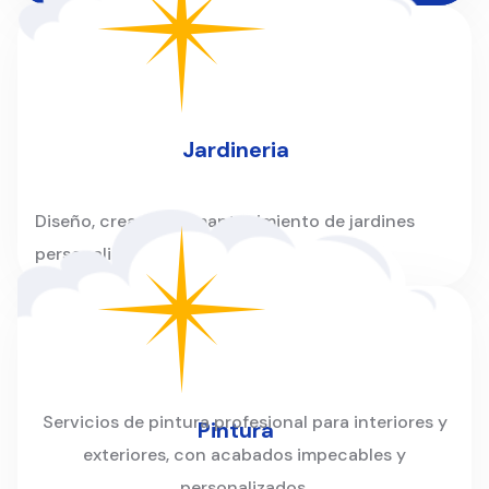
Jardineria
Diseño, creación y mantenimiento de jardines
personalizados para hogares y empresas.
Servicios de pintura profesional para interiores y
Pintura
exteriores, con acabados impecables y
personalizados.