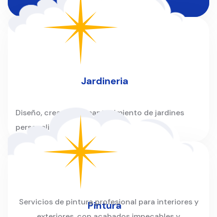
instalaciones.
Jardineria
Diseño, creación y mantenimiento de jardines
personalizados para hogares y empresas.
Servicios de pintura profesional para interiores y
Pintura
exteriores, con acabados impecables y