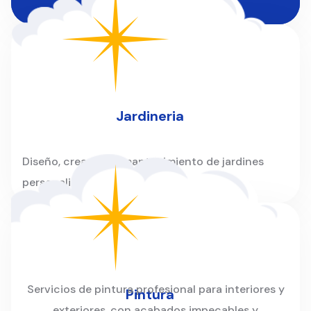
instalaciones.
Jardineria
Diseño, creación y mantenimiento de jardines
personalizados para hogares y empresas.
Servicios de pintura profesional para interiores y
Pintura
exteriores, con acabados impecables y