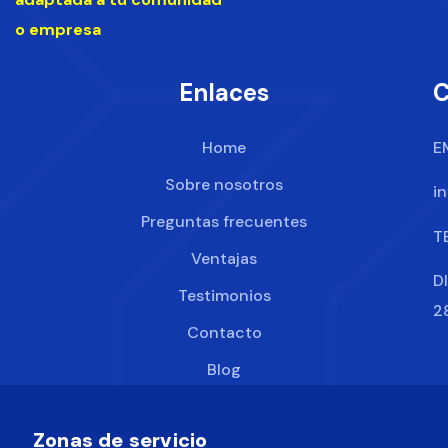
o empresa
Enlaces
C
Home
E
Sobre nosotros
i
Preguntas frecuentes
T
Ventajas
D
Testimonios
2
Contacto
Blog
Zonas de servicio