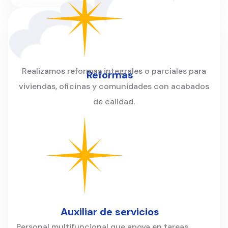
Realizamos reformas integrales o parciales para
Reformas
viviendas, oficinas y comunidades con acabados
de calidad.
Auxiliar de servicios
Personal multifuncional que apoya en tareas