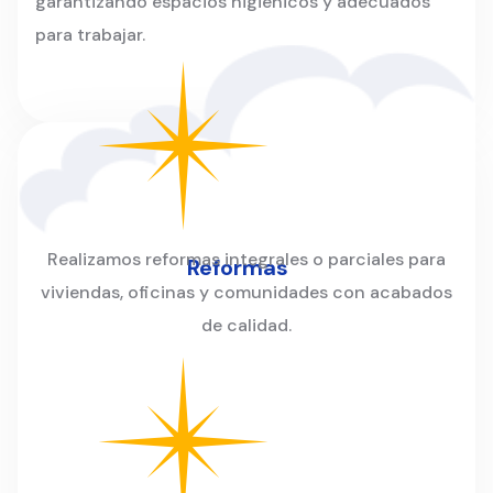
garantizando espacios higiénicos y adecuados
para trabajar.
Realizamos reformas integrales o parciales para
Reformas
viviendas, oficinas y comunidades con acabados
de calidad.