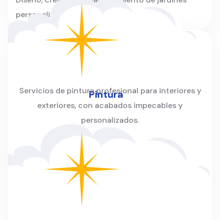
personalizados para hogares y empresas.
Servicios de pintura profesional para interiores y
Pintura
exteriores, con acabados impecables y
personalizados.