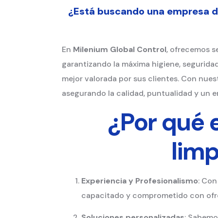
¿Está buscando una empresa de
En
Milenium Global Control
, ofrecemos s
garantizando la máxima higiene, segurida
mejor valorada por sus clientes. Con nues
asegurando la calidad, puntualidad y un e
¿Por qué 
lim
Experiencia y Profesionalismo
: Con
capacitado y comprometido con ofre
Soluciones personalizadas
: Sabemos