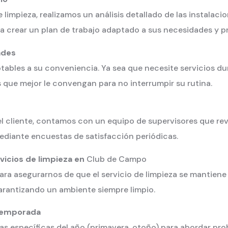
limpieza, realizamos un análisis detallado de las instalacion
a crear un plan de trabajo adaptado a sus necesidades y pr
ades
ables a su conveniencia. Ya sea que necesite servicios dura
 que mejor le convengan para no interrumpir su rutina.
del cliente, contamos con un equipo de supervisores que re
ediante encuestas de satisfacción periódicas.
vicios de limpieza en
Club de Campo
ra asegurarnos de que el servicio de limpieza se mantiene a
arantizando un ambiente siempre limpio.
 temporada
s específicas del año (primavera, otoño) para abordar pro