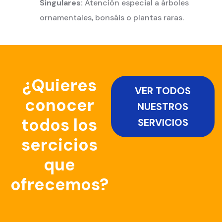
Singulares:
Atención especial a árboles
ornamentales, bonsáis o plantas raras.
¿Quieres
VER TODOS
conocer
NUESTROS
todos los
SERVICIOS
sercicios
que
ofrecemos?