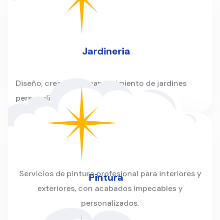
Jardineria
Diseño, creación y mantenimiento de jardines
personalizados para hogares y empresas.
Servicios de pintura profesional para interiores y
Pintura
exteriores, con acabados impecables y
personalizados.