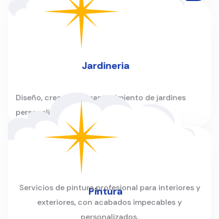
Jardineria
Diseño, creación y mantenimiento de jardines
personalizados para hogares y empresas.
Servicios de pintura profesional para interiores y
Pintura
exteriores, con acabados impecables y
personalizados.