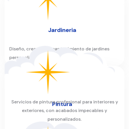
Jardineria
Diseño, creación y mantenimiento de jardines
personalizados para hogares y empresas.
Servicios de pintura profesional para interiores y
Pintura
exteriores, con acabados impecables y
personalizados.