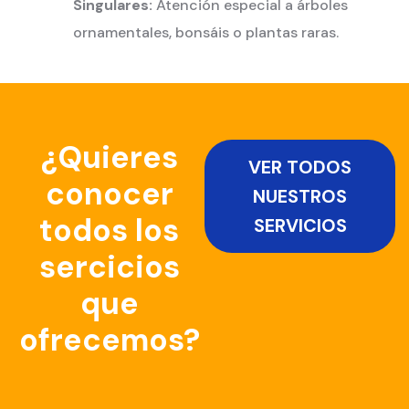
Singulares:
Atención especial a árboles
ornamentales, bonsáis o plantas raras.
¿Quieres
VER TODOS
conocer
NUESTROS
todos los
SERVICIOS
sercicios
que
ofrecemos?