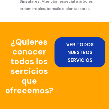
Singulares:
Atención especial a árboles
ornamentales, bonsáis o plantas raras.
¿Quieres
VER TODOS
conocer
NUESTROS
todos los
SERVICIOS
sercicios
que
ofrecemos?