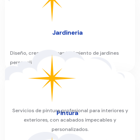
Jardineria
Diseño, creación y mantenimiento de jardines
personalizados para hogares y empresas.
Servicios de pintura profesional para interiores y
Pintura
exteriores, con acabados impecables y
personalizados.